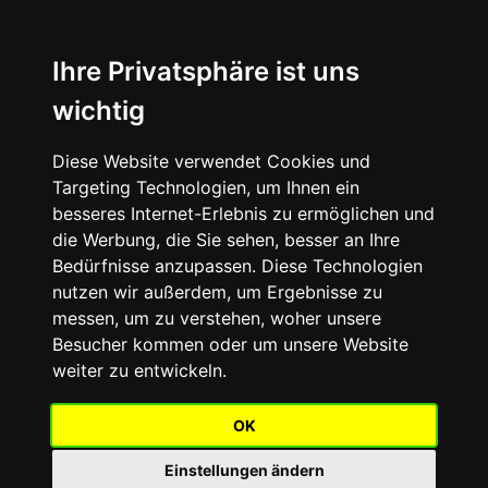
+49(0)35433
info@fachmarkt-center-
49000
petzold.de
Ihre Privatsphäre ist uns
Öffnungszeiten:
wichtig
Mo. bis Fr. 8:30 -
☰
18:30 Uhr | Sa.
8:30 - 13:00 Uhr
Diese Website verwendet Cookies und
Targeting Technologien, um Ihnen ein
besseres Internet-Erlebnis zu ermöglichen und
die Werbung, die Sie sehen, besser an Ihre
Bedürfnisse anzupassen. Diese Technologien
nutzen wir außerdem, um Ergebnisse zu
messen, um zu verstehen, woher unsere
Besucher kommen oder um unsere Website
weiter zu entwickeln.
OK
Herzlich Willkommen
Einstellungen ändern